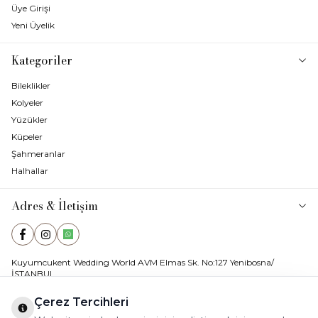
Üye Girişi
Yeni Üyelik
Kategoriler
Bileklikler
Kolyeler
Yüzükler
Küpeler
Şahmeranlar
Halhallar
Adres & İletişim
Facebook
Instagram
WhatsApp
Kuyumcukent Wedding World AVM Elmas Sk. No:127 Yenibosna/
İSTANBUL
E-Posta
ahenkkuyumculuk@hotmail.com
Çerez Tercihleri