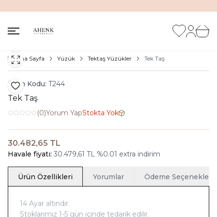
İNDİRİM KUTUSUNDA %20'ye VARAN İNDİRİM FIRSATI
Favorilerim
Hesabım
Sepet
Paylaş
Ana Sayfa
Yüzük
Tektaş Yüzükler
Tek Taş
Ürün Kodu:
T244
Favoriye Ekle
Tek Taş
(0)
Yorum Yap
Stokta Yok
30.482,65
TL
Havale fiyatı:
30.479,61
TL
%
0.01
extra indirim
Ürün Özellikleri
Yorumlar
Ödeme Seçenekleri
14 Ayar altındır.
Stoklarımız 1-5 gün içinde tedarik edilir.