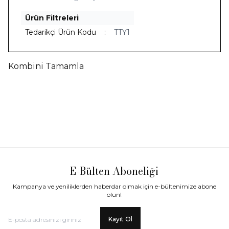
Ürün Filtreleri
Tedarikçi Ürün Kodu
:
TTY1
Kombini Tamamla
Yeni
Ücretsiz Kargo
Yeni
Ücretsiz Kargo
Telkari İnci Bileklik
Telkari İnci Kolye
63.012,90
TL
66.599,00
TL
E-Bülten Aboneliği
Kampanya ve yeniliklerden haberdar olmak için e-bültenimize abone
olun!
Kayıt Ol