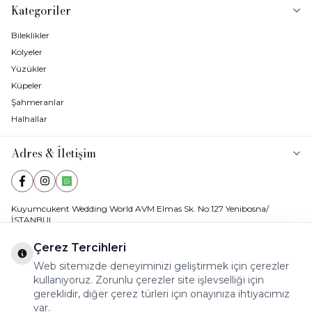
Kategoriler
Bileklikler
Kolyeler
Yüzükler
Küpeler
Şahmeranlar
Halhallar
Adres & İletişim
Facebook
Instagram
WhatsApp
Kuyumcukent Wedding World AVM Elmas Sk. No:127 Yenibosna/
İSTANBUL
E-Posta
ahenkkuyumculuk@hotmail.com
Çerez Tercihleri
Web sitemizde deneyiminizi geliştirmek için çerezler
Müşteri Destek Hattı
Whatsapp İletişim Hattı
kullanıyoruz. Zorunlu çerezler site işlevselliği için
05355760142
0535 576 01 42
gereklidir, diğer çerez türleri için onayınıza ihtiyacımız
var.