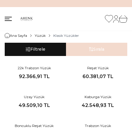
İNDİRİM KUTUSUNDA %20'ye VARAN İNDİRİM FIRSATI
Favorilerim
Hesabım
Sepet
Ana Sayfa
Yüzük
Klasik Yüzükler
Filtrele
Sırala
Yeni
22k Trabzon Yüzük
Reşat Yüzük
92.366,91
TL
60.381,07
TL
Uzay Yüzük
Kaburga Yüzük
49.509,10
TL
42.548,93
TL
Boncuklu Reşat Yüzük
Trabzon Yüzük