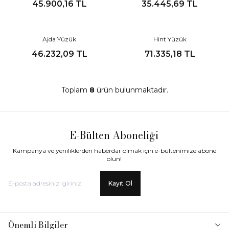
45.900,16
TL
35.445,69
TL
Yeni
Yeni
Ajda Yüzük
Hint Yüzük
46.232,09
TL
71.335,18
TL
Toplam
8
ürün bulunmaktadır.
E-Bülten Aboneliği
Kampanya ve yeniliklerden haberdar olmak için e-bültenimize abone
olun!
Kayıt Ol
Önemli Bilgiler