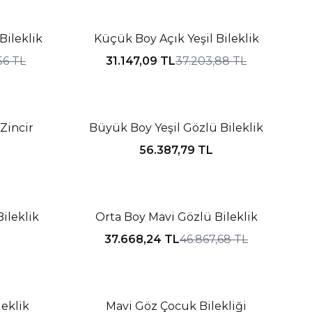
%16 İNDIRIM
ileklik
Küçük Boy Açık Yeşil Bileklik
56
TL
31.147,09
TL
37.203,88
TL
Tükendi
Zincir
Büyük Boy Yeşil Gözlü Bileklik
56.387,79
TL
Tükendi
%20 İNDIRIM
Bileklik
Orta Boy Mavi Gözlü Bileklik
37.668,24
TL
46.867,68
TL
Tükendi
leklik
Mavi Göz Çocuk Bilekliği