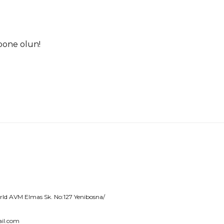
bone olun!
d AVM Elmas Sk. No:127 Yenibosna/
il.com