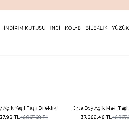
İNDİRİM KUTUSUNDA %20'ye VARAN İNDİRİM FIRSATI
İNDİRİM KUTUSU
İNCİ
KOLYE
BİLEKLİK
YÜZÜK
IM
%20 İNDIRIM
a Boy Açık Yeşil Taşlı Bileklik
Orta Boy Açık Mavi Taşlı
37,98
TL
46.867,68
TL
37.668,46
TL
46.867,