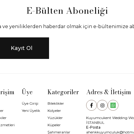
E-Bülten Aboneliği
ve yeniliklerden haberdar olmak için e-bültenimize a
Kayıt Ol
Erişim
Üye
Kategoriler
Adres & İletişim
Üye Girişi
Bileklikler
Facebook
Instagram
WhatsApp
er
Yeni Üyelik
Kolyeler
iler
Yüzükler
Kuyumcukent Wedding Worl
İSTANBUL
izmetleri
Küpeler
E-Posta
Şahmeranlar
ahenkkuyumculuk@hotma