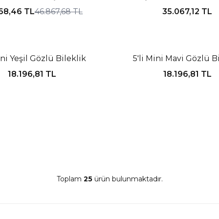
68,46
TL
46.867,68
TL
35.067,12
TL
Tükendi
ini Yeşil Gözlü Bileklik
5'li Mini Mavi Gözlü B
18.196,81
TL
18.196,81
TL
Toplam
25
ürün bulunmaktadır.