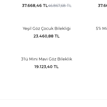
37.668,46
TL
46.867,68
TL
37.6
Tükendi
Tükendi
Yeşil Göz Çocuk Bilekliği
5'li M
23.460,88
TL
Tükendi
3'lü Mini Mavi Göz Bileklik
19.123,40
TL