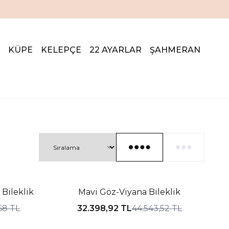
KÜPE
KELEPÇE
22 AYARLAR
ŞAHMERAN
%27 İNDIRIM
 Bileklik
Mavi Göz-Viyana Bileklik
68
TL
32.398,92
TL
44.543,52
TL