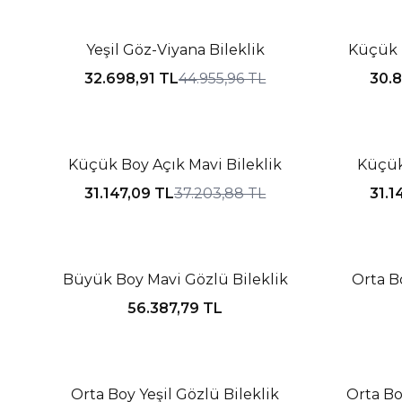
%27 İNDIRIM
%16 İNDIR
Yeşil Göz-Viyana Bileklik
Küçük B
32.698,91
TL
44.955,96
TL
30.8
%16 İNDIRIM
%16 İNDIR
Küçük Boy Açık Mavi Bileklik
Küçük
31.147,09
TL
37.203,88
TL
31.1
Tükendi
Tükendi
Büyük Boy Mavi Gözlü Bileklik
Orta Bo
56.387,79
TL
Tükendi
Tükendi
%20 İNDIRIM
%20 İNDIR
Orta Boy Yeşil Gözlü Bileklik
Orta Bo