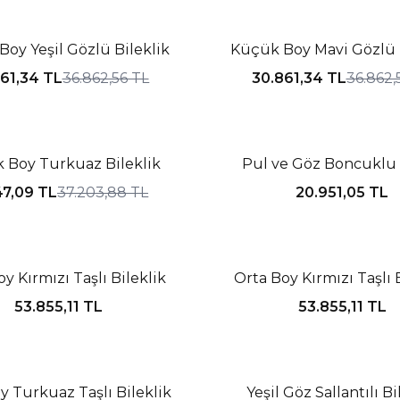
IM
%16 İNDIRIM
oy Yeşil Gözlü Bileklik
Küçük Boy Mavi Gözlü B
61,34
TL
36.862,56
TL
30.861,34
TL
36.862,
IM
 Boy Turkuaz Bileklik
Pul ve Göz Boncuklu 
47,09
TL
37.203,88
TL
20.951,05
TL
Tükendi
y Kırmızı Taşlı Bileklik
Orta Boy Kırmızı Taşlı 
53.855,11
TL
53.855,11
TL
Tükendi
IM
y Turkuaz Taşlı Bileklik
Yeşil Göz Sallantılı Bi