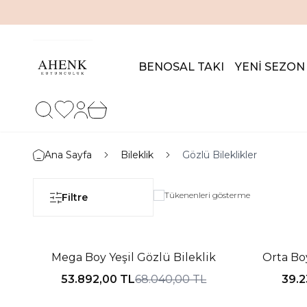
BENOSAL TAKI
YENİ SEZON
Favorilerim
Hesabım
Sepetim
Ana Sayfa
Bileklik
Gözlü Bileklikler
Tükenenleri gösterme
Filtre
%21 İNDIRIM
%16 İNDIR
Mega Boy Yeşil Gözlü Bileklik
Ort
53.892,00
TL
68.040,00
TL
39.2