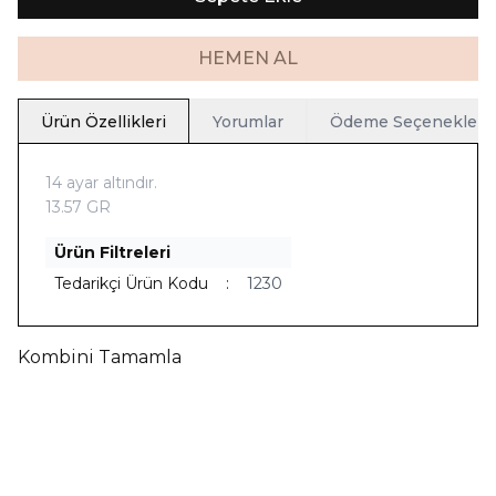
HEMEN AL
Ürün Özellikleri
Yorumlar
Ödeme Seçenekleri
14 ayar altındır.
13.57 GR
Ürün Filtreleri
Tedarikçi Ürün Kodu
:
1230
Kombini Tamamla
Yeni
Ücretsiz Kargo
Yeni
Ücretsiz Kargo
Telkari İnci Bileklik
Telkari İnci Kolye
63.012,90
TL
66.599,00
TL