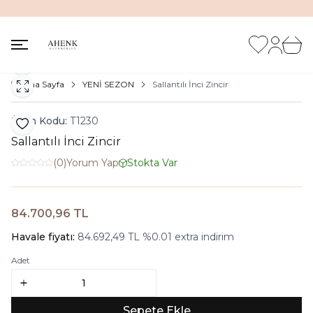
İNDİRİM KUTUSUNDA %20'ye VARAN İNDİRİM FIRSATI
Favorilerim
Hesabım
Sepet
Paylaş
Ana Sayfa
YENİ SEZON
Sallantılı İnci Zincir
Ürün Kodu:
T1230
Favoriye Ekle
Sallantılı İnci Zincir
(0)
Yorum Yap
Stokta Var
84.700,96
TL
Sepete Ekle
Havale fiyatı:
84.692,49
TL
%
0.01
extra indirim
Adet
Sepete Ekle