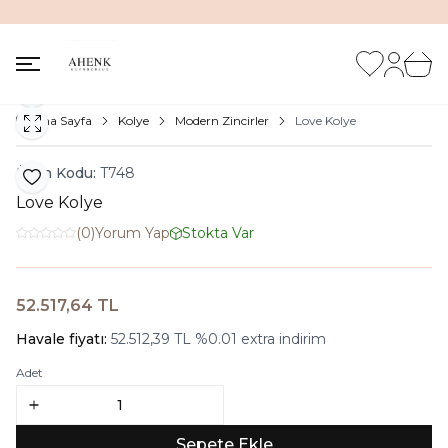
İNDİRİM KUTUSUNDA %20'ye VARAN İNDİRİM FIRSATI
Favorilerim
Hesabım
Sepet
Paylaş
Ana Sayfa
Kolye
Modern Zincirler
Love Kolye
Ürün Kodu:
T748
Favoriye Ekle
Love Kolye
(0)
Yorum Yap
Stokta Var
52.517,64
TL
Sepete Ekle
Havale fiyatı:
52.512,39
TL
%
0.01
extra indirim
Adet
Sepete Ekle