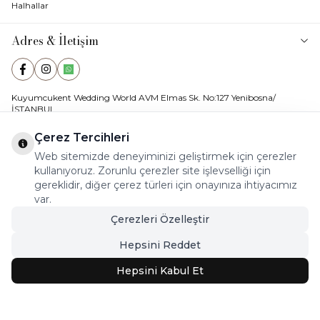
Halhallar
Adres & İletişim
Facebook
Instagram
WhatsApp
Kuyumcukent Wedding World AVM Elmas Sk. No:127 Yenibosna/
İSTANBUL
E-Posta
ahenkkuyumculuk@hotmail.com
Çerez Tercihleri
Web sitemizde deneyiminizi geliştirmek için çerezler
Müşteri Destek Hattı
Whatsapp İletişim Hattı
kullanıyoruz. Zorunlu çerezler site işlevselliği için
05355760142
0535 576 01 42
gereklidir, diğer çerez türleri için onayınıza ihtiyacımız
var.
Çerezleri Özelleştir
Hepsini Reddet
Hepsini Kabul Et