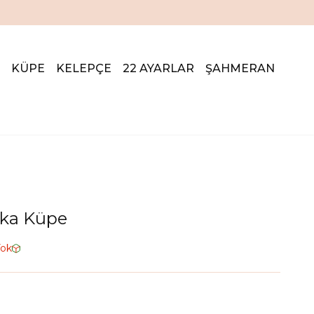
KÜPE
KELEPÇE
22 AYARLAR
ŞAHMERAN
lka Küpe
Yok