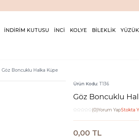
İNDİRİM KUTUSUNDA %20'ye VARAN İNDİRİM FIRSATI
İNDİRİM KUTUSU
İNCİ
KOLYE
BİLEKLİK
YÜZÜK
Göz Boncuklu Halka Küpe
Ürün Kodu:
T136
Göz Boncuklu Ha
(0)
Yorum Yap
Stokta 
0,00
TL