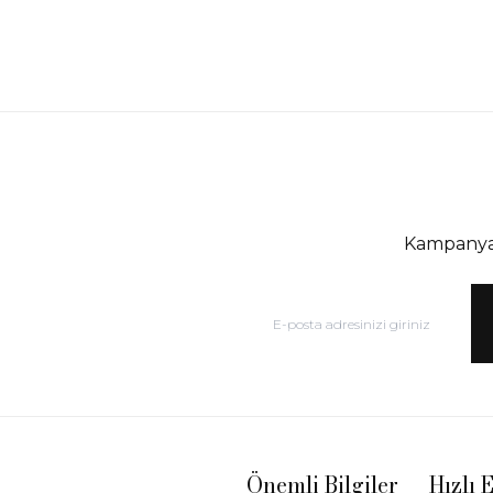
57.810,00
TL
Kampanya 
Önemli Bilgiler
Hızlı 