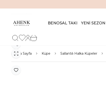
BENOSAL TAKI
YENİ SEZON
Favorilerim
Hesabım
Sepetim
Paylaş
Ana Sayfa
Küpe
Sallantılı Halka Küpeler
Favoriye Ekle