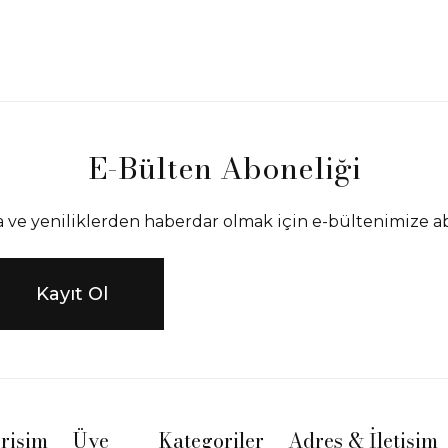
61.100,00
TL
69.750,00
TL
7
E-Bülten Aboneliği
ve yeniliklerden haberdar olmak için e-bültenimize a
Kayıt Ol
Erişim
Üye
Kategoriler
Adres & İletişim