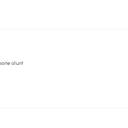
6.140,00
TL
156.533,73
TL
bone olun!