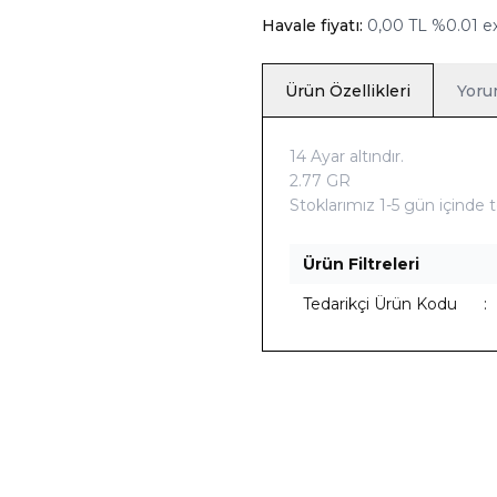
Havale fiyatı:
0,00
TL
%
0.01
ex
Ürün Özellikleri
Yoru
14 Ayar altındır.
2.77 GR
Stoklarımız 1-5 gün içinde te
Ürün Filtreleri
Tedarikçi Ürün Kodu
:
z Kargo
%8 İNDIRIM
Ücretsiz Kargo
Telkari İnci Kolye
14k Top Sallantı
Yeni