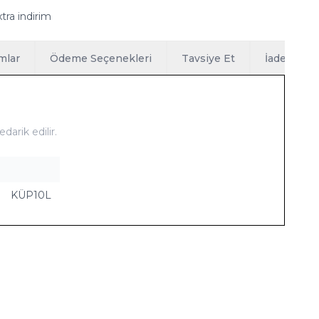
tra indirim
mlar
Ödeme Seçenekleri
Tavsiye Et
İade Koşull
darik edilir.
KÜP10L
Yeni
Ücretsiz Kargo
lı Bileklik
BARS Kelepçe