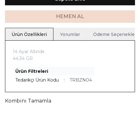
HEMEN AL
Ürün Özellikleri
Yorumlar
Ödeme Seçenekleri
14 Ayar Altındır.
44.34 GR
Ürün Filtreleri
Tedarikçi Ürün Kodu
:
TRBZN04
Kombini Tamamla
Yeni
Ücretsiz Kargo
Yeni
Ücretsiz Kargo
Telkari İnci Bileklik
Telkari İnci Kolye
63.012,90
TL
66.599,00
TL