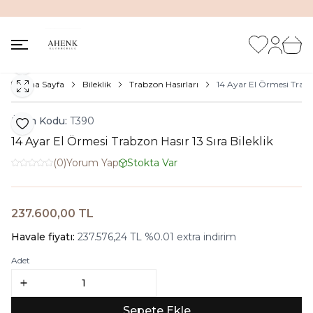
İNDİRİM KUTUSUNDA %20'ye VARAN İNDİRİM FIRSATI
Favorilerim
Hesabım
Sepet
Paylaş
Ana Sayfa
Bileklik
Trabzon Hasırları
14 Ayar El Örmesi Trabzo
Ürün Kodu:
T390
Favoriye Ekle
14 Ayar El Örmesi Trabzon Hasır 13 Sıra Bileklik
(0)
Yorum Yap
Stokta Var
237.600,00
TL
Sepete Ekle
Havale fiyatı:
237.576,24
TL
%
0.01
extra indirim
Adet
Sepete Ekle