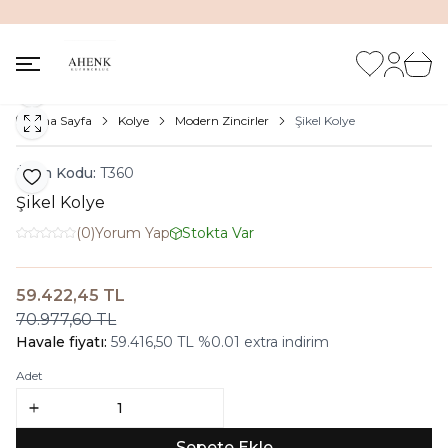
İNDİRİM KUTUSUNDA %20'ye VARAN İNDİRİM FIRSATI
Favorilerim
Hesabım
Sepet
Paylaş
Ana Sayfa
Kolye
Modern Zincirler
Şikel Kolye
Ürün Kodu:
T360
Favoriye Ekle
Şikel Kolye
(0)
Yorum Yap
Stokta Var
59.422,45
TL
Sepete Ekle
70.977,60
TL
Havale fiyatı:
59.416,50
TL
%
0.01
extra indirim
Adet
Sepete Ekle