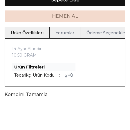
HEMEN AL
Ürün Özellikleri
Yorumlar
Ödeme Seçenekleri
14 Ayar Altındır.
10.50 GRAM
Ürün Filtreleri
Tedarikçi Ürün Kodu
:
ŞK8
Kombini Tamamla
Yeni
Ücretsiz Kargo
Yeni
Ücretsiz Kargo
Telkari İnci Bileklik
Telkari İnci Kolye
63.012,90
TL
66.599,00
TL