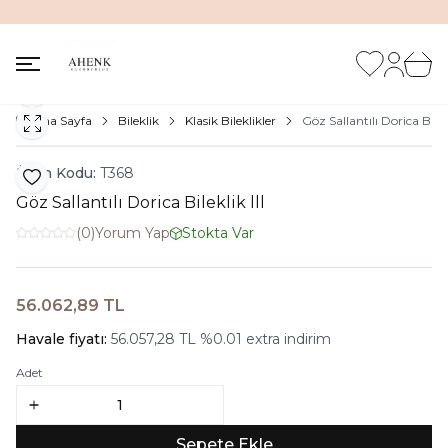
İNDİRİM KUTUSUNDA %20'ye VARAN İNDİRİM FIRSATI
Favorilerim
Hesabım
Sepet
Paylaş
Ana Sayfa
Bileklik
Klasik Bileklikler
Göz Sallantılı Dorica Bilekl
Ürün Kodu:
T368
Favoriye Ekle
Göz Sallantılı Dorica Bileklik lll
(0)
Yorum Yap
Stokta Var
56.062,89
TL
Sepete Ekle
Havale fiyatı:
56.057,28
TL
%
0.01
extra indirim
Adet
Sepete Ekle