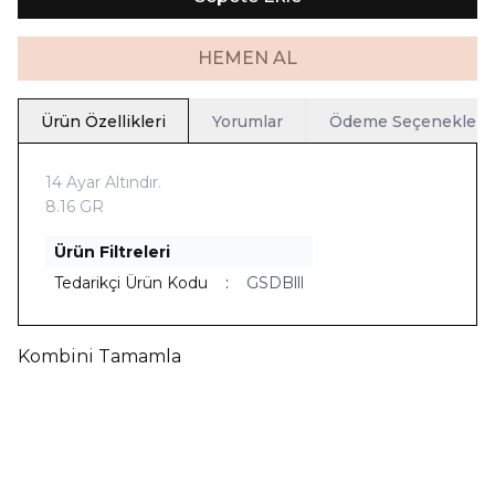
HEMEN AL
Ürün Özellikleri
Yorumlar
Ödeme Seçenekleri
14 Ayar Altındır.
8.16 GR
Ürün Filtreleri
Tedarikçi Ürün Kodu
:
GSDBlll
Kombini Tamamla
Yeni
Ücretsiz Kargo
Yeni
Ücretsiz Kargo
Telkari İnci Bileklik
Telkari İnci Kolye
63.012,90
TL
66.599,00
TL