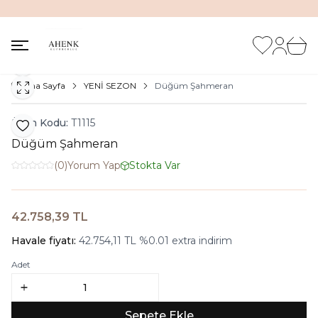
İNDİRİM KUTUSUNDA %20'ye VARAN İNDİRİM FIRSATI
Favorilerim
Hesabım
Sepet
Paylaş
Ana Sayfa
YENİ SEZON
Düğüm Şahmeran
Ürün Kodu:
T1115
Favoriye Ekle
Düğüm Şahmeran
(0)
Yorum Yap
Stokta Var
42.758,39
TL
Sepete Ekle
Havale fiyatı:
42.754,11
TL
%
0.01
extra indirim
Adet
Sepete Ekle