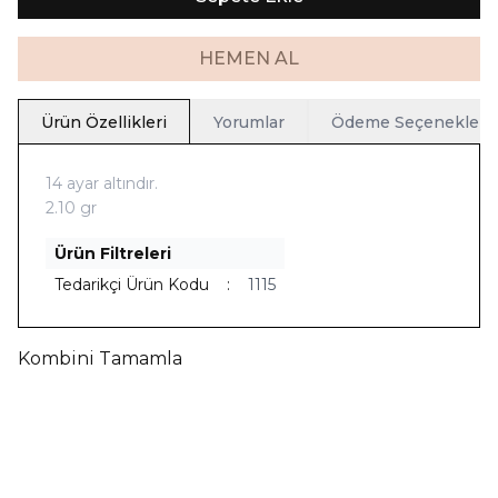
HEMEN AL
Ürün Özellikleri
Yorumlar
Ödeme Seçenekleri
14 ayar altındır.
2.10 gr
Ürün Filtreleri
Tedarikçi Ürün Kodu
:
1115
Kombini Tamamla
Yeni
Ücretsiz Kargo
Yeni
Ücretsiz Kargo
Telkari İnci Bileklik
Telkari İnci Kolye
63.012,90
TL
66.599,00
TL