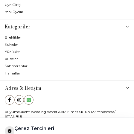
Üye Girişi
Yeni Üyelik
Kategoriler
Bileklikler
Kolyeler
Yüzükler
Küpeler
Şahmeranlar
Halhallar
Adres & İletişim
Facebook
Instagram
WhatsApp
Kuyumcukent Wedding World AVM Elmas Sk. No:127 Yenibosna/
İSTANBUL
E-Posta
ahenkkuyumculuk@hotmail.com
Çerez Tercihleri