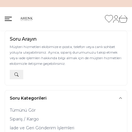
İNDİRİM KUTUSUNDA %20'ye VARAN İNDİRİM FIRSATI
Favorilerim
Hesabım
Sepet
Soru Arayın
Müşteri hizmetleri ekibimize e-posta, telefon veya canlı sohbet
yoluyla ulaşabilirsiniz. Ayrıca, sipariş durumunuzu takip etmek
veya iade işlemleri hakkında bilgi almak için de müşteri hizmetleri
ekibimizle iletişime geçebilirsiniz.
Soru Kategorileri
Tümünü Gör
Sipariş / Kargo
İade ve Geri Gönderim İşlemleri