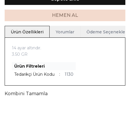
HEMEN AL
Ürün Özellikleri
Yorumlar
Ödeme Seçenekleri
14 ayar altındır.
3.50 GR
Ürün Filtreleri
Tedarikçi Ürün Kodu
:
1130
Kombini Tamamla
Yeni
Ücretsiz Kargo
Yeni
Ücretsiz Kargo
Telkari İnci Bileklik
Telkari İnci Kolye
63.012,90
TL
66.599,00
TL