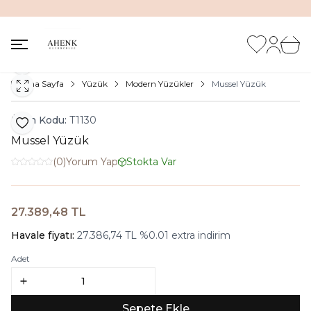
İNDİRİM KUTUSUNDA %20'ye VARAN İNDİRİM FIRSATI
Favorilerim
Hesabım
Sepet
Paylaş
Ana Sayfa
Yüzük
Modern Yüzükler
Mussel Yüzük
Ürün Kodu:
T1130
Favoriye Ekle
Mussel Yüzük
(0)
Yorum Yap
Stokta Var
27.389,48
TL
Sepete Ekle
Havale fiyatı:
27.386,74
TL
%
0.01
extra indirim
Adet
Sepete Ekle