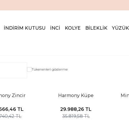
İNDİRİM KUTUSUNDA %20'ye VARAN İNDİRİM FIRSATI
İNDİRİM KUTUSU
İNCİ
KOLYE
BİLEKLİK
YÜZÜK
Tükenenleri gösterme
IM
%16 İNDIRIM
Yeni
ony Zincir
Harmony Küpe
Min
Yeni
666,46
TL
29.988,26
TL
.740,42
TL
35.819,58
TL