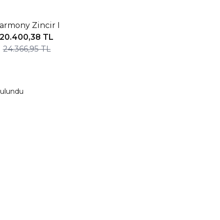
NDIRIM
armony Zincir I
20.400,38
TL
24.366,95
TL
ulundu