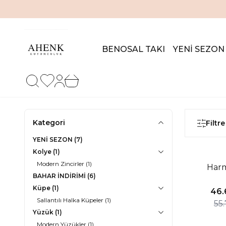
BENOSAL TAKI
YENİ SEZON
Favorilerim
Hesabım
Sepetim
Kategori
Filtre
YENİ SEZON
(7)
Kolye
(1)
%16 İNDIR
Modern Zincirler
(1)
Harm
Yeni
BAHAR İNDİRİMİ
(6)
Küpe
(1)
46.
Sallantılı Halka Küpeler
(1)
55
Yüzük
(1)
Modern Yüzükler
(1)