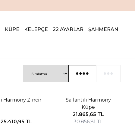
KÜPE
KELEPÇE
22 AYARLAR
ŞAHMERAN
%29 İNDIRIM
i Harmony Zincir
Sallantılı Harmony
Yeni
Küpe
21.865,65
TL
25.410,95
TL
30.856,81
TL