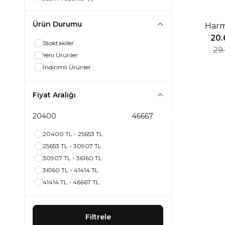
%29 İNDIR
Ürün Durumu
Har
Yeni
20.
Stoktakiler
29
Yeni Ürünler
İndirimli Ürünler
Fiyat Aralığı
20400 TL - 25653 TL
25653 TL - 30907 TL
30907 TL - 36160 TL
36160 TL - 41414 TL
41414 TL - 46667 TL
Filtrele