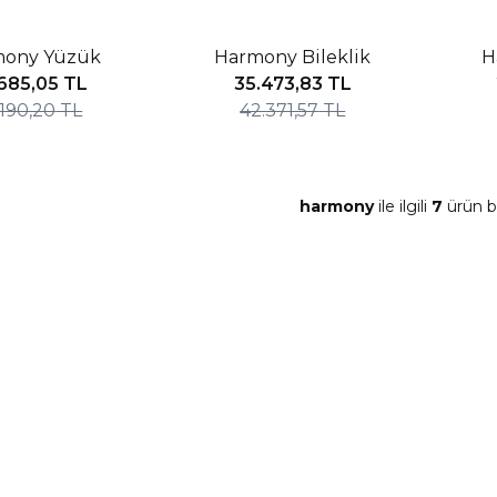
IM
%16 İNDIRIM
%16 İ
mony Yüzük
Harmony Bileklik
H
Yeni
Yeni
685,05
TL
35.473,83
TL
.190,20
TL
42.371,57
TL
harmony
ile ilgili
7
ürün b